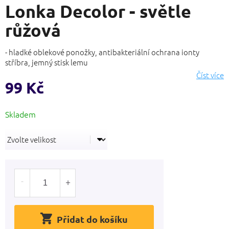
Lonka Decolor - světle
produktu
je
růžová
0,0
z
5
- hladké oblekové ponožky, antibakteriální ochrana ionty
hvězdiček.
stříbra, jemný stisk lemu
Číst více
99 Kč
Měrná
cena:
Přidat do košíku