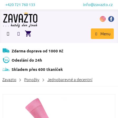
Přejít
+420 721 760 133
info@zavazto.cz
na
obsah
NÁKUPNÍ
KOŠÍK
Zdarma doprava od 1000 Kč
Odeslání do 24h
Skladem přes 600 tkaniček
Zavazto
Ponožky
Jednobarevné a decentní