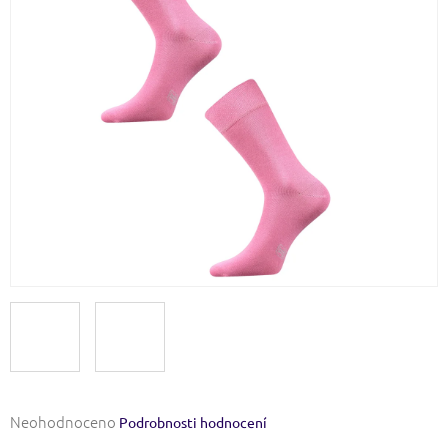
Průměrné
Neohodnoceno
Podrobnosti hodnocení
hodnocení