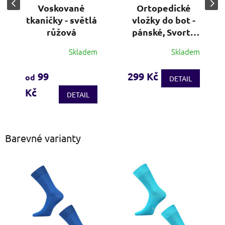
Voskované
Ortopedické
tkaničky - světlá
vložky do bot -
růžová
pánské, Svorto
(vel. 41-47)
Skladem
Skladem
Průměrné
hodnocení
produktu
99
299 Kč
od
DETAIL
je
Kč
4,0
DETAIL
z
5
hvězdiček.
Barevné varianty