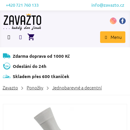
Přejít
+420 721 760 133
info@zavazto.cz
na
obsah
NÁKUPNÍ
KOŠÍK
Zdarma doprava od 1000 Kč
Odeslání do 24h
Skladem přes 600 tkaniček
Zavazto
Ponožky
Jednobarevné a decentní