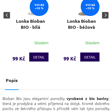
111 Kč
111 Kč
–10 %
–10 %
Lonka Bioban
Lonka Bioban
BIO - bílá
BIO - béžová
Skladem
Skladem
Průměrné
hodnocení
produktu
DETAIL
DETAIL
99 Kč
99 Kč
je
3,0
z
5
hvězdiček.
Popis
Bioban Bio jsou elegantní ponožky
,
vyrobené z bio bavlny
která je prodyšná a velmi příjemná na dotyk. Kromě dobrého
pocitu ze šetrného přístupu k přírodě vám tak tyto ponožky