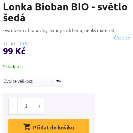
Lonka Bioban BIO - světlo
produktu
je
šedá
0,0
z
5
- vyrobeno z biobavlny, jemný stisk lemu, hebký materiál
hvězdiček.
Číst více
111 Kč
–10 %
99 Kč
Měrná
cena:
Přidat do košíku