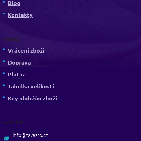
Blog
Kontakty
Nákup
Vrácení zboží
Doprava
Platba
Tabulka velikostí
Kdy obdržím zboží
Kontakt
info
@
zavazto.cz