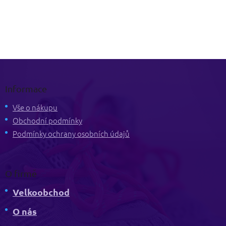
Z
á
p
Informace
a
t
Vše o nákupu
í
Obchodní podmínky
Podmínky ochrany osobních údajů
O firmě
Velkoobchod
O nás