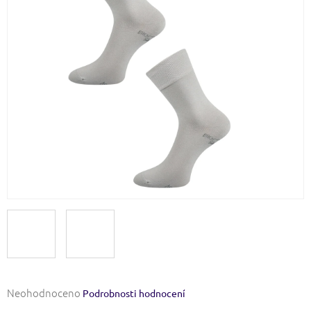
Průměrné
Neohodnoceno
Podrobnosti hodnocení
hodnocení