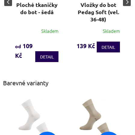
Ploché tkaničky
Vložky do bot
do bot - šedá
Pedag Soft (vel.
36-48)
Skladem
Skladem
Průměrné
Průměrné
hodnocení
hodnocení
produktu
produktu
109
139 Kč
od
DETAIL
je
je
Kč
3,7
4,0
DETAIL
z
z
5
5
hvězdiček.
hvězdiček.
Barevné varianty