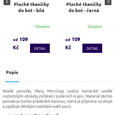
Ploché tkaničky
Ploché tkaničky
do bot - bílá
do bot - černá
Skladem
Skladem
Průměrné
Průměrné
hodnocení
hodnocení
produktu
produktu
109
109
od
od
je
je
Kč
Kč
3,9
3,9
DETAIL
DETAIL
z
z
5
5
hvězdiček.
hvězdiček.
Popis
Veselé ponožky Many Mornings Ledoví kamarádi potěší
roztomilými obrázky zvířátek z polárních krajin. Materiál těchto
ponoek je tvořen především bavlnou, která je příjemná na dotyk
a zajišťuje dětským nožičkám svěží pocit.