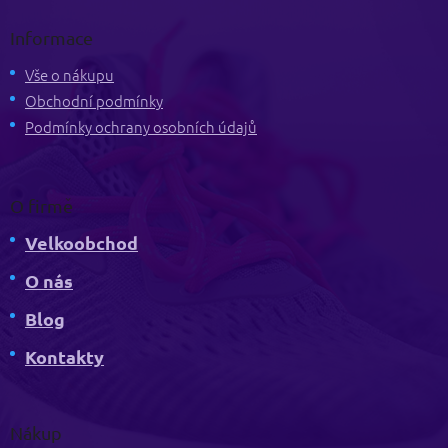
á
p
Informace
a
t
Vše o nákupu
í
Obchodní podmínky
Podmínky ochrany osobních údajů
O firmě
Velkoobchod
O nás
Blog
Kontakty
Nákup