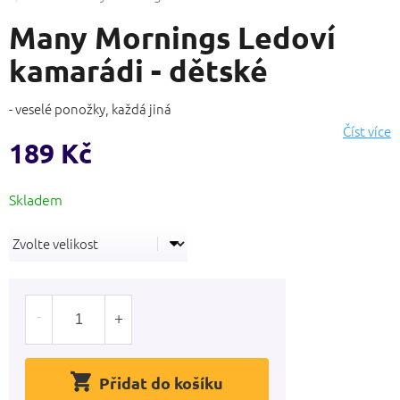
produktu
Many Mornings Ledoví
je
0,0
kamarádi - dětské
z
5
hvězdiček.
- veselé ponožky, každá jiná
Číst více
189 Kč
Měrná
cena:
Přidat do košíku