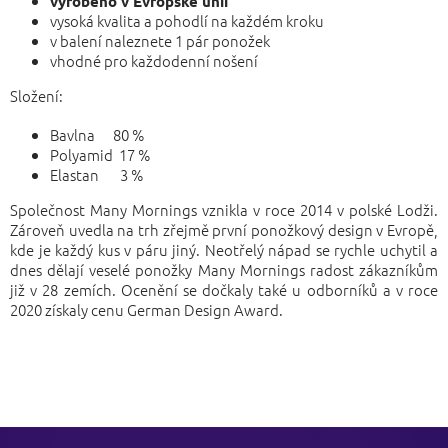
vyrobeno v Evropské unii
vysoká kvalita a pohodlí na každém kroku
v balení naleznete 1 pár ponožek
vhodné pro každodenní nošení
Složení:
Bavlna 80 %
Polyamid 17 %
Elastan 3 %
Společnost Many Mornings vznikla v roce 2014 v polské Lodži.
Zároveň uvedla na trh zřejmě první ponožkový design v Evropě,
kde je každý kus v páru jiný. Neotřelý nápad se rychle uchytil a
dnes dělají veselé ponožky Many Mornings radost zákazníkům
již v 28 zemích. Ocenění se dočkaly také u odborníků a v roce
2020 získaly cenu German Design Award.
Z