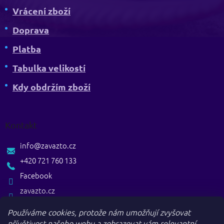
Vrácení zboží
Doprava
Platba
Tabulka velikostí
Kdy obdržím zboží
Kontakt
info
@
zavazto.cz
+420 721 760 133
Facebook
zavazto.cz
Používáme cookies, protože nám umožňují zvyšovat
přívětivost našeho webu a zobrazovat vám relevantní