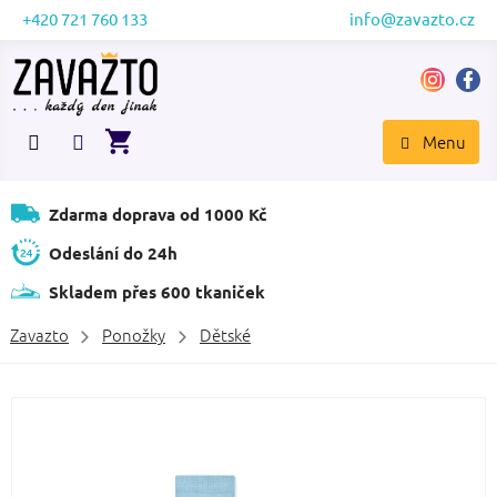
Přejít
+420 721 760 133
info@zavazto.cz
na
obsah
NÁKUPNÍ
KOŠÍK
Zdarma doprava od 1000 Kč
Odeslání do 24h
Skladem přes 600 tkaniček
Zavazto
Ponožky
Dětské