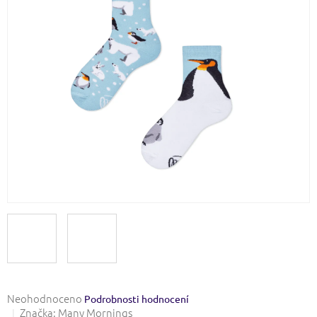
Průměrné
Neohodnoceno
Podrobnosti hodnocení
hodnocení
Značka:
Many Mornings