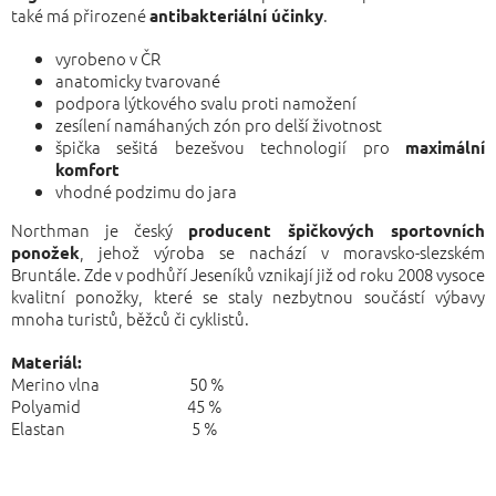
také má přirozené
.
antibakteriální účinky
vyrobeno v ČR
anatomicky tvarované
podpora lýtkového svalu proti namožení
zesílení namáhaných zón pro delší životnost
špička sešitá bezešvou technologií pro
maximální
komfort
vhodné podzimu do jara
Northman je český
producent špičkových sportovních
, jehož výroba se nachází v moravsko-slezském
ponožek
Bruntále. Zde v podhůří Jeseníků vznikají již od roku 2008 vysoce
kvalitní ponožky, které se staly nezbytnou součástí výbavy
mnoha turistů, běžců či cyklistů.
Materiál:
Merino vlna 50 %
Polyamid 45 %
Elastan 5 %