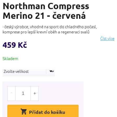
Northman Compress
produktu
je
Merino 21 - červená
0,0
z
5
- český výrobce, vhodné na sport do chladného počasí,
hvězdiček.
komprese pro lepší krevní oběh a regeneraci svalů
Číst více
459 Kč
Měrná
cena:
Přidat do košíku