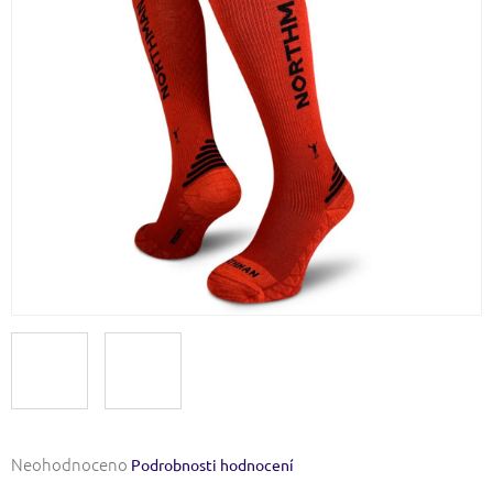
Průměrné
Neohodnoceno
Podrobnosti hodnocení
hodnocení