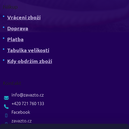
Nákup
Vrácení zboží
Doprava
Platba
Tabulka velikostí
Kdy obdržím zboží
Kontakt
info
@
zavazto.cz
+420 721 760 133
Facebook
zavazto.cz