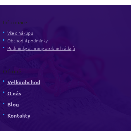
Z
á
p
Informace
a
t
Vše o nákupu
í
Obchodní podmínky
Podmínky ochrany osobních údajů
O firmě
Velkoobchod
O nás
Blog
Kontakty