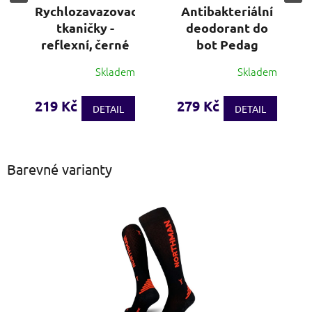
Rychlozavazovací
Antibakteriální
tkaničky -
deodorant do
reflexní, černé
bot Pedag
Skladem
Skladem
Průměrné
Průměrné
hodnocení
hodnocení
produktu
produktu
219 Kč
279 Kč
DETAIL
DETAIL
je
je
3,9
3,8
z
z
5
5
Barevné varianty
hvězdiček.
hvězdiček.