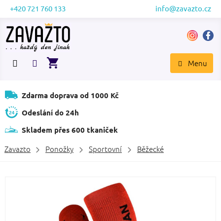
Přejít
+420 721 760 133
info@zavazto.cz
na
obsah
NÁKUPNÍ
KOŠÍK
Zdarma doprava od 1000 Kč
Odeslání do 24h
Skladem přes 600 tkaniček
Zavazto
Ponožky
Sportovní
Běžecké