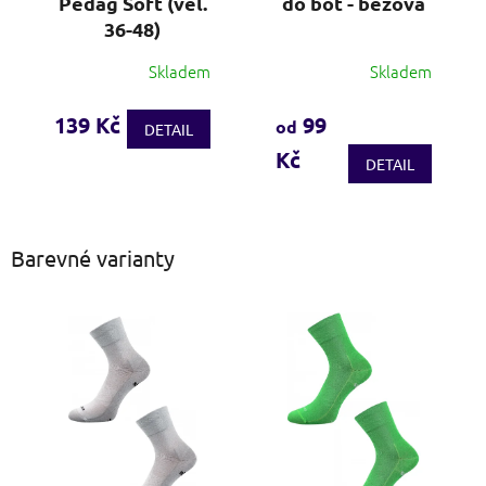
Pedag Soft (vel.
do bot - béžová
36-48)
Skladem
Skladem
Průměrné
Průměrné
hodnocení
hodnocení
produktu
produktu
139 Kč
99
od
DETAIL
je
je
Kč
4,0
3,6
DETAIL
z
z
5
5
hvězdiček.
hvězdiček.
Barevné varianty