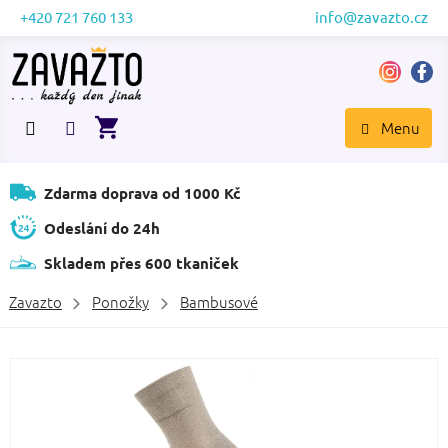
Přejít
+420 721 760 133
info@zavazto.cz
na
obsah
NÁKUPNÍ
KOŠÍK
Zdarma doprava od 1000 Kč
Odeslání do 24h
Skladem přes 600 tkaniček
Zavazto
Ponožky
Bambusové