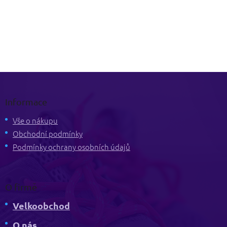
Z
á
p
Informace
a
t
Vše o nákupu
í
Obchodní podmínky
Podmínky ochrany osobních údajů
O firmě
Velkoobchod
O nás