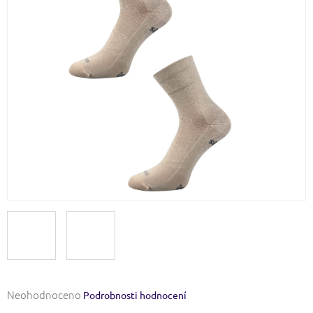
Průměrné
Neohodnoceno
Podrobnosti hodnocení
hodnocení