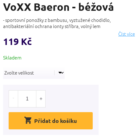
VoXX Baeron - béžová
produktu
je
0,0
- sportovní ponožky z bambusu, vyztužené chodidlo,
z
antibakteriální ochrana ionty stříbra, volný lem
5
Číst více
hvězdiček.
119 Kč
Měrná
cena:
Přidat do košíku