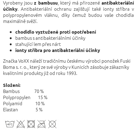
Vyrobeny jsou
, který má přirozené
z bambusu
antibakteriální
. Antibakteriální ochranu zajišťují také ionty stříbra v
účinky
polypropylenovém vláknu, díky čemuž budou vaše chodidla
maximálně svěží.
chodidlo vyztužené proti opotřebení
bambus s antibakteriálními účinky
stahující lem přes nárt
ionty stříbra pro antibakteriální účinky
Značka VoXX náleží tradičnímu českému výrobci ponožek Fuski
Boma s. r. o., který ze své výroby v Kunicích zásobuje zákazníky
kvalitními produkty již od roku 1993.
Složení:
Bambus 70 %
Polypropylen 15 %
Polyamid 10 %
Elastan 5 %