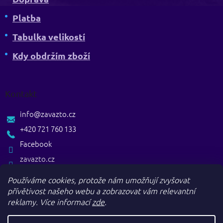
Platba
Tabulka velikostí
Kdy obdržím zboží
Kontakt
info
@
zavazto.cz
+420 721 760 133
Facebook
zavazto.cz
Používáme cookies, protože nám umožňují zvyšovat
přívětivost našeho webu a zobrazovat vám relevantní
reklamy.
Více informací
zde
.