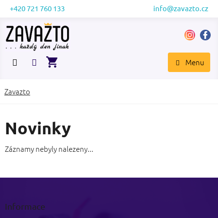
Přejít
+420 721 760 133
info@zavazto.cz
na
obsah
NÁKUPNÍ
KOŠÍK
Zavazto
Novinky
Záznamy nebyly nalezeny...
Z
á
p
Informace
a