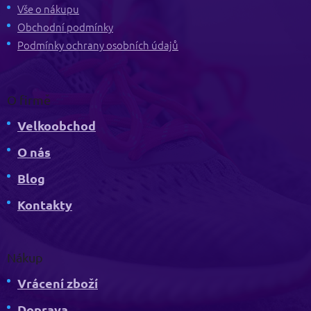
t
Vše o nákupu
í
Obchodní podmínky
Podmínky ochrany osobních údajů
O firmě
Velkoobchod
O nás
Blog
Kontakty
Nákup
Vrácení zboží
Doprava